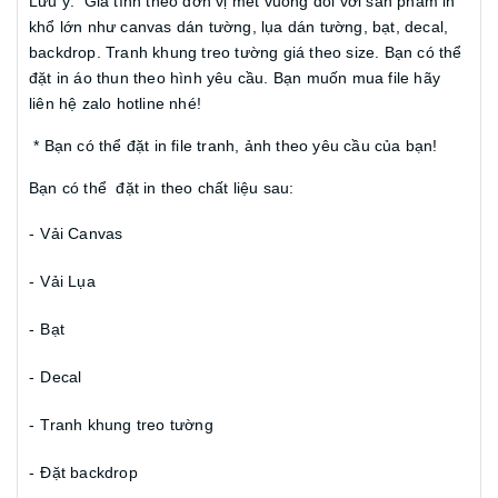
Lưu ý: Giá tính theo đơn vị mét vuông đối với sản phẩm in
khổ lớn như canvas dán tường, lụa dán tường, bạt, decal,
backdrop. Tranh khung treo tường giá theo size. Bạn có thể
đặt in áo thun theo hình yêu cầu. Bạn muốn mua file hãy
liên hệ zalo hotline nhé!
* Bạn có thể đặt in file tranh, ảnh theo yêu cầu của bạn!
Bạn có thể đặt in theo chất liệu sau:
-
Vải Canvas
-
Vải Lụa
-
Bạt
-
Decal
-
Tranh khung treo tường
-
Đặt backdrop