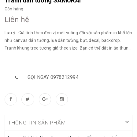
Tranh dán tường SAMURAI
Còn hàng
Liên hệ
Lưu ý: Giá tính theo đơn vị mét vuông đối với sản phẩm in khổ lớn
như canvas dán tường, lụa dán tường, bạt, decal, backdrop.
Tranh khung treo tường giá theo size. Bạn có thể đặt in áo thun
theo hình yêu cầu. Bạn muốn mua file hãy liên hệ zalo hotline
nhé! * Bạn có thể đặt in file tranh, ảnh theo yêu cầu của bạn!
Bạn có thể đặt in theo chất liệu sau: - Vải Canvas - Vải Lụa - Bạt
GỌI NGAY 0978212994
- Decal - Tranh khung treo tường - Đặt backdrop - … Kích thước:
Tùy chọn Giá tính theo đơn vị mét vuông. Bạn hãy nhắn tin trực
tiếp với chúng tôi để đặt in theo yêu cầu! *Bạn cũng có thể mua
file chất lượng cao của chúng tôi để in khổ lớn.
THÔNG TIN SẢN PHẨM